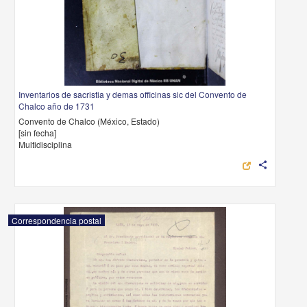
Inventarios de sacristia y demas officinas sic del Convento de
Chalco año de 1731
Convento de Chalco (México, Estado)
[sin fecha]
Multidisciplina
share
Correspondencia postal