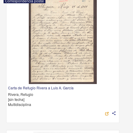
Correspondencia postal
Carta de Refugio Rivera a Luis A. García
Rivera, Refugio
[sin fecha]
Multidisciplina
share