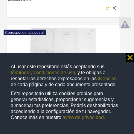
share
Correspondencia postal
⨯
Al usar este repositorio estás aceptando sus
términos y condiciones de uso
, y te obligas a
respetar los derechos expresados en las
licencias
de cada página y de cada documento presentado.
Este repositorio utiliza cookies propias para
generar estadísticas, proporcionar sugerencias y
almacenar tus preferencias. Podrás deshabilitarlas
accediendo a la configuración de tu navegador.
Conoce más en nuestro
aviso de privacidad.
Recomienda José Lopp a Jesús Duarte
Lopp, José
[sin fecha]