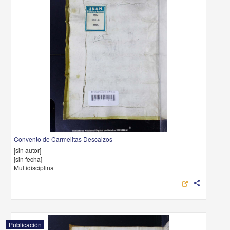
Convento de Carmelitas Descalzos
[sin autor]
[sin fecha]
Multidisciplina
share
Publicación