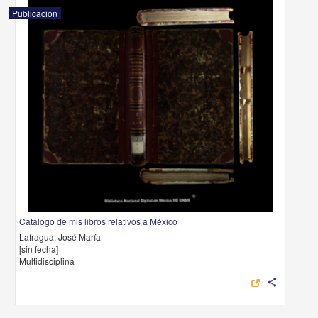
Publicación
Catálogo de mis libros relativos a México
Lafragua, José María
[sin fecha]
Multidisciplina
share