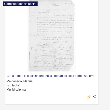
Correspondencia postal
Carta donde le suplican ordene la libertad de José Flores Alatorre
Maldonado, Manuel
[sin fecha]
Multidisciplina
share