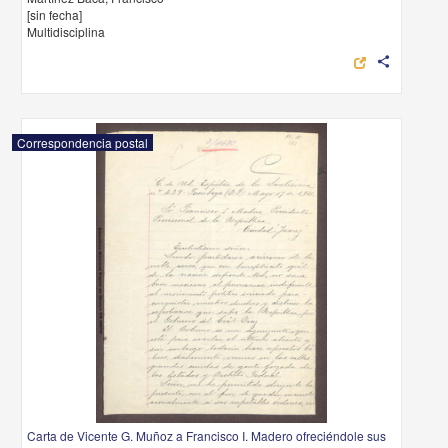
[sin fecha]
Multidisciplina
share
Correspondencia postal
Carta de Vicente G. Muñoz a Francisco I. Madero ofreciéndole sus