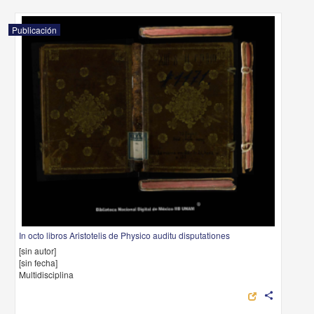
Publicación
In octo libros Aristotelis de Physico auditu disputationes
[sin autor]
[sin fecha]
Multidisciplina
share