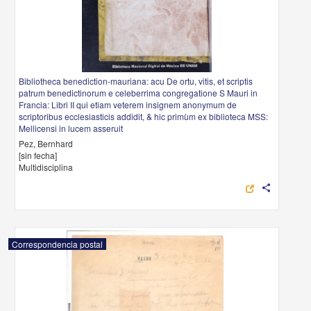
Bibliotheca benediction-mauriana: acu De ortu, vitis, et scriptis
patrum benedictinorum e celeberrima congregatione S Mauri in
Francia: Libri II qui etiam veterem insignem anonymum de
scriptoribus ecclesiasticis addidit, & hic primùm ex biblioteca MSS:
Mellicensi in lucem asseruit
Pez, Bernhard
[sin fecha]
Multidisciplina
share
Correspondencia postal