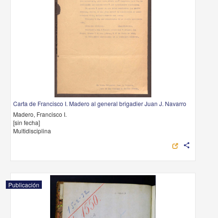
Carta de Francisco I. Madero al general brigadier Juan J. Navarro
Madero, Francisco I.
[sin fecha]
Multidisciplina
share
Publicación