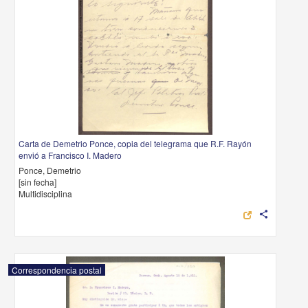
Carta de Demetrio Ponce, copia del telegrama que R.F. Rayón
envió a Francisco I. Madero
Ponce, Demetrio
[sin fecha]
Multidisciplina
share
Correspondencia postal