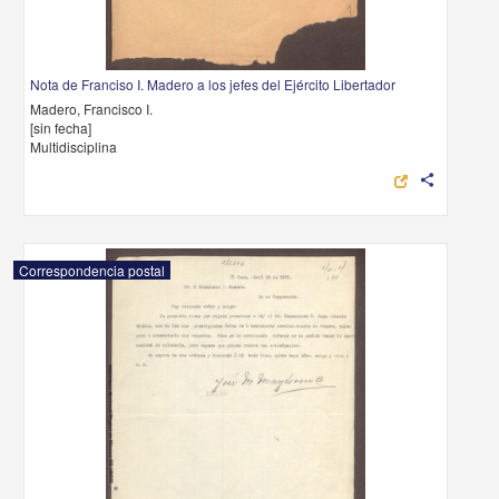
Nota de Franciso I. Madero a los jefes del Ejército Libertador
Madero, Francisco I.
[sin fecha]
Multidisciplina
share
Correspondencia postal