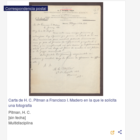
Correspondencia postal
Carta de H. C. Pitman a Francisco I. Madero en la que le solicita
una fotografía
Pitman, H. C.
[sin fecha]
Multidisciplina
share