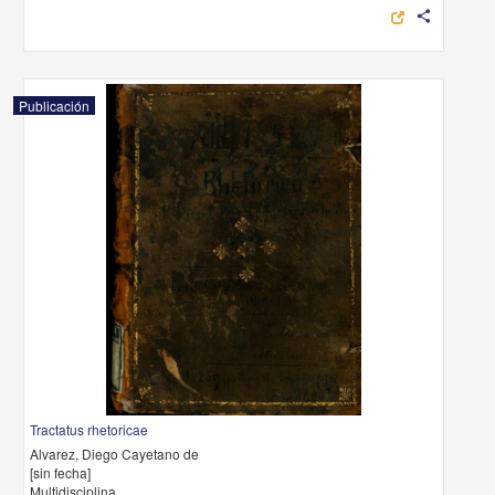
share
Publicación
Tractatus rhetoricae
Alvarez, Diego Cayetano de
[sin fecha]
Multidisciplina