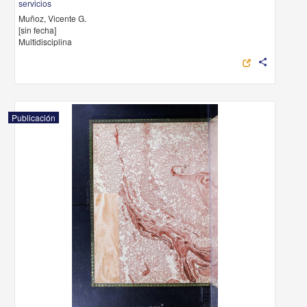
servicios
Muñoz, Vicente G.
[sin fecha]
Multidisciplina
share
Publicación