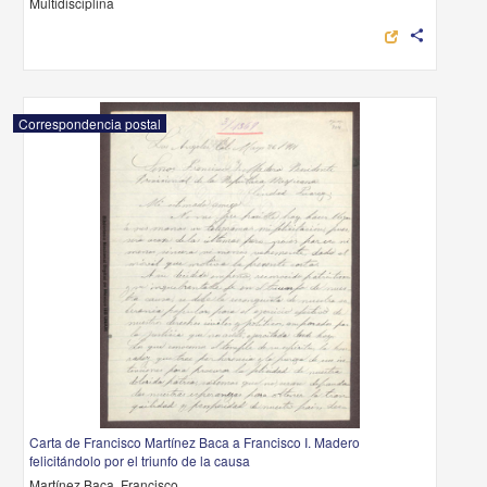
Multidisciplina
share
Correspondencia postal
Carta de Francisco Martínez Baca a Francisco I. Madero
felicitándolo por el triunfo de la causa
Martínez Baca, Francisco