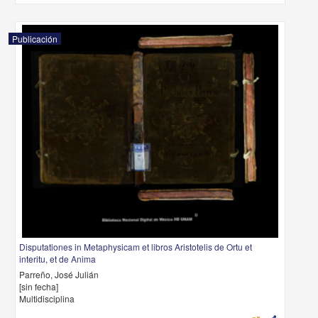
Publicación
Disputationes in Metaphysicam et libros Aristotelis de Ortu et
interitu, et de Anima
Parreño, José Julián
[sin fecha]
Multidisciplina