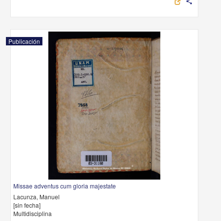
share
Publicación
Missae adventus cum gloria majestate
Lacunza, Manuel
[sin fecha]
Multidisciplina